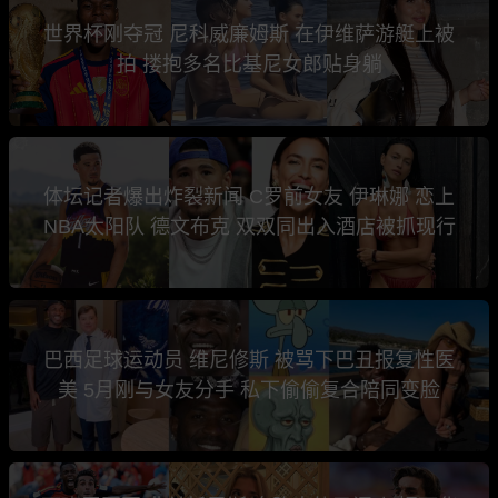
世界杯刚夺冠 尼科威廉姆斯 在伊维萨游艇上被
拍 搂抱多名比基尼女郎贴身躺
体坛记者爆出炸裂新闻 C罗前女友 伊琳娜 恋上
NBA太阳队 德文布克 双双同出入酒店被抓现行
巴西足球运动员 维尼修斯 被骂下巴丑报复性医
美 5月刚与女友分手 私下偷偷复合陪同变脸