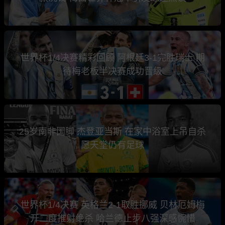
世界杯1/4决赛精彩回顾 阿根廷3-1完胜瑞士 期
待梅老板半决赛成功晋级
25岁南非国脚 杰登亚当斯 在家中浴室上吊自杀
愿天堂仍有足球
世界杯1/4决赛 英格兰2-1取胜挪威 贝林厄姆梅
开二度推射绝杀 哈兰德止步八强深感惋惜