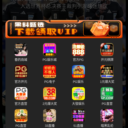
入选世界杯总决赛主裁判引发球迷热议
2026世界杯总决赛前瞻分析 卫冕冠军阿根廷与
西班牙将上演巅峰之战
春药商城
PG娱乐城
官方PG
开元棋牌
世界杯半决赛 阿根廷2-1绝杀英格兰 三狮军团止
官方开元
PG电子
PG娱乐
1元爆大奖
步四强 梅西带队杀进总决赛
官方直营
2元爆大奖
大發娱乐
PG直营
2026美加墨世界杯半决赛 阿根廷对阵英格兰 梅
PG直营
33直播
51直播
暗黑乱伦