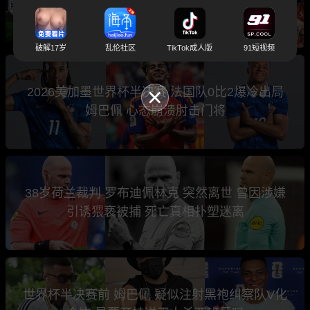
西今晚还能续写传奇吗？
破解17岁
乱伦社区
TikTok成人版
91短视频
2026美加墨世界杯半决赛 法国队0比2爆冷出局
姆巴佩 心态崩溃肘击门将
38岁荷兰裁判 罗布迪佩林克 突然离世 曾因涉嫌
引诱猥亵被捕 死亡真相扑塑迷离
世界杯半决赛前 姆巴佩 疑似注射黑袍纠察队V化