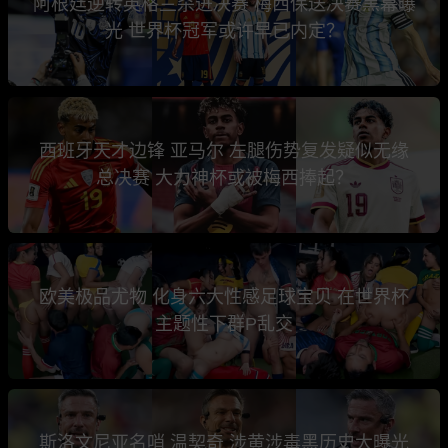
阿根廷逆转英格兰杀进决赛 梅西保送决赛黑幕曝
光 世界杯冠军或许早已内定？
西班牙天才边锋 亚马尔 左腿伤势复发疑似无缘
总决赛 大力神杯或被梅西捧起？
欧美极品尤物 化身六大性感足球宝贝 在世界杯
主题性下群P乱交
斯洛文尼亚名哨 温契奇 涉黄涉毒黑历史大曝光