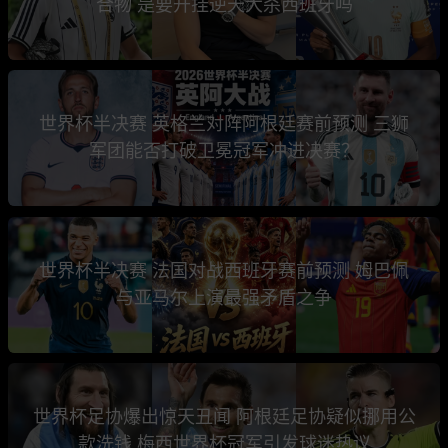
合物 是要开挂逆天大杀西班牙吗
世界杯半决赛 英格兰对阵阿根廷赛前预测 三狮
军团能否打破卫冕冠军冲进决赛？
世界杯半决赛 法国对战西班牙赛前预测 姆巴佩
与亚马尔上演最强矛盾之争
世界杯足协爆出惊天丑闻 阿根廷足协疑似挪用公
款洗钱 梅西世界杯冠军引发球迷热议