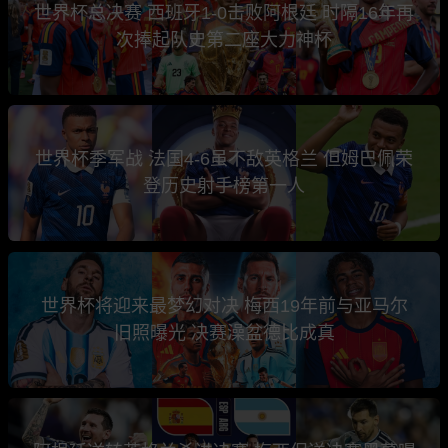
世界杯总决赛 西班牙1-0击败阿根廷 时隔16年再
次捧起队史第二座大力神杯
世界杯季军战 法国4-6虽不敌英格兰 但姆巴佩荣
登历史射手榜第一人
世界杯将迎来最梦幻对决 梅西19年前与亚马尔
旧照曝光 决赛澡盆德比成真