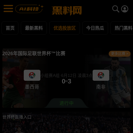
优选投放区 黑料合集 - 黑料网
优选投放区 每日更新黑料吃瓜爆料
首页
最新黑料
优选投放区
今日热瓜
热门黑料
2026年国际足联世界杯™比赛
更多比赛 >
小组赛A组·6月12日 凌晨3点
0
3
墨西哥
南非
世界杯直播入口