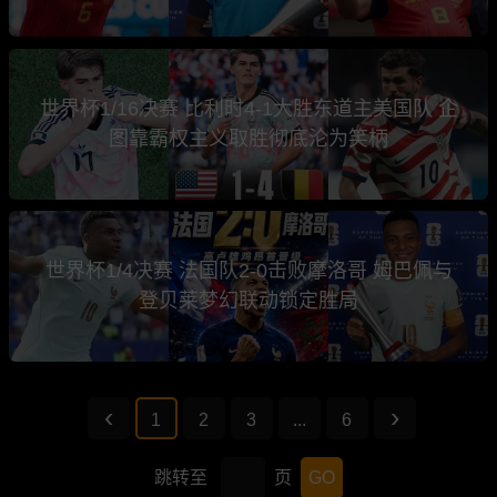
世界杯1/16决赛 比利时4-1大胜东道主美国队 企
图靠霸权主义取胜彻底沦为笑柄
世界杯1/4决赛 法国队2-0击败摩洛哥 姆巴佩与
登贝莱梦幻联动锁定胜局
1
2
3
...
6
跳转至
页
GO