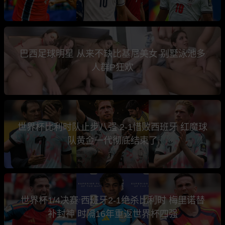
巴西足球明星 从来不缺比基尼美女 别墅泳池多
人群P狂欢
世界杯比利时队止步八强 2-1惜败西班牙 红魔球
队黄金一代彻底结束了
世界杯1/4决赛 西班牙2-1绝杀比利时 梅里诺替
补封神 时隔16年重返世界杯四强